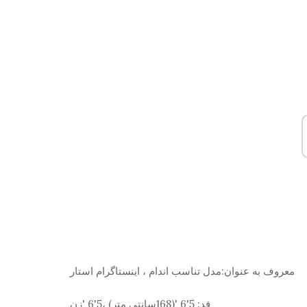
معروف به عنوان:
مدل تناسب اندام ، اینستاگرام استار
قد:
5'6 '(168
سانتی متر
) ،5'6 'زن