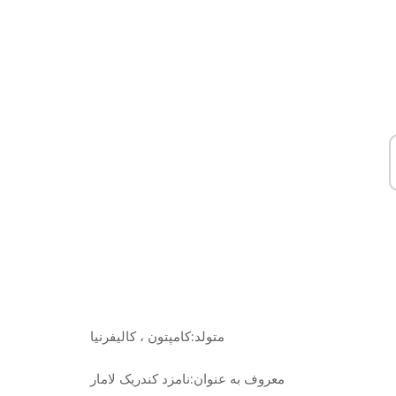
متولد:
کامپتون ، کالیفرنیا
معروف به عنوان:
نامزد کندریک لامار